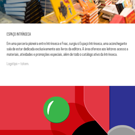
ESPAÇO INTRÍNSECA
Em uma parceria pioneira entre Intrínseca e Fnac, surgiu o Espaço Intrínseca, uma aconchegante
sala de estar dedicada exclusivamente aos livros da editora. A área oferece aos leitores acesso a
materiais, atividades e promoções especiais, além de todo o catálogo ativo da Intrínseca.
Logotipo + totem.